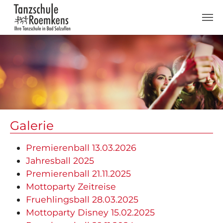
Zum Hauptinhalt springen
Galerie
Premierenball 13.03.2026
Jahresball 2025
Premierenball 21.11.2025
Mottoparty Zeitreise
Fruehlingsball 28.03.2025
Mottoparty Disney 15.02.2025